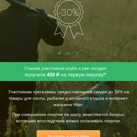
Станьте участником клуба и уже сегодня
получите
400
на первую покупку!*
Р
Участникам программы предоставляются скидки до 30% на
товары для охоты, рыбалки и активного отдыха в интернет-
магазине Hiter.
При совершении покупки на карту зачисляются бонусы,
которыми впоследствии можно оплачивать покупки.
Костюм «Север»
Вступить в клуб Hiter