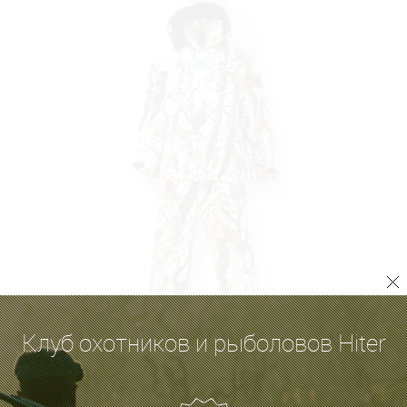
Клуб охотников и рыболовов Hiter
Костюм «Буран»
6 270
Р