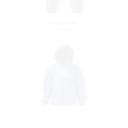
Костюм «Иней»
4 410
Р