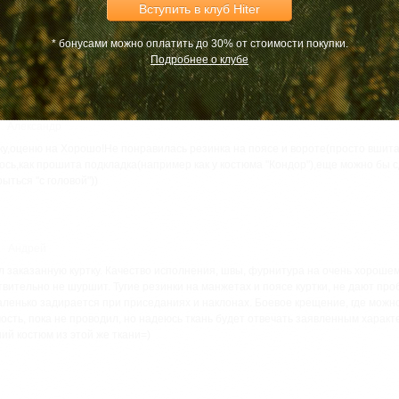
Вступить в клуб Hiter
0
Александр
* бонусами можно оплатить до 30% от стоимости покупки.
 эта курточка верой и правдой 6 лет!!! Оценка ОТЛИЧНО!!!
Подробнее о клубе
Александр
ку,оценю на Хорошо!Не понравилась резинка на поясе и вороте(просто вшита 
ось,как прошита подкладка(например как у костюма "Кондор"),еще можно бы
ыться "с головой"))
Андрей
л заказанную куртку. Качество исполнения, швы, фурнитура на очень хорошем 
ительно не шуршит. Тугие резинки на манжетах и поясе куртки, не дают проби
маленько задирается при приседаниях и наклонах. Боевое крещение, где можн
сть, пока не проводил, но надеюсь ткань будет отвечать заявленным характе
ий костюм из этой же ткани=)