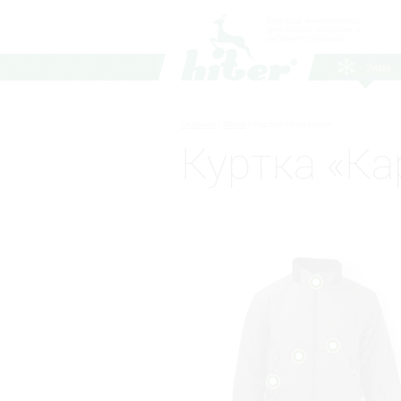
Одежда и аксессуары
для охоты, рыбалки и
активного отдыха.
Зима
Главная
/
Зима
/
Куртка «Карелия»
Куртка «Ка