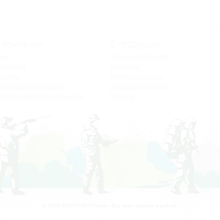
 компании
О продукции
 нас
Ткани и уход за ними
артнерам
Камуфляж
аграды
Одежда для охоты
онтактная информация
Одежда для рыбалки
олитика конфиденциальности
Галерея
© 2000-2026 ООО «Тарта». Все цены указаны в рублях.