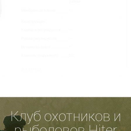
200г/м²
+
Мембранная пленка
Конструкция
—
Капюшон регулируется
—
Рукава регулируются
+
Резинка на поясе
5/2
Карманы (наруж/внут)
Вес 1070 гр.
яя куртка для активного отдыха на природе. Средней длины с поясом на рез
Клуб охотников и
тренних кармана. Воротник-стойка на резинке. Рукава на трикотажных манже
рыболовов Hiter