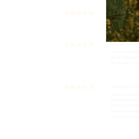
30 декабря 202
Прослужила мне
19 января 2015
Получил курточ
же не понравил
ветре можно укр
05 ноября 2014
На днях получи
Материал действ
поясе, куртка 
паропроницаемо
насмотрел зимн