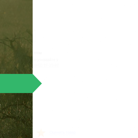
Реализация оптом
робную информацию узнавайте у
х менеджеров
+7 (4942) 37-10-92
,
Оценить товар