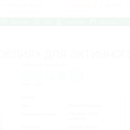
+7 (4942) 37-10-92
Партнерам
Клуб Hiter
Перезвоните мне
Демисезон
Лето
Термобелье
Аксессуары
релия» для активног
Мембранная ткань
«Охота»
-15
6000
3000
Состав
Pro-tex Camo Hipora
Ткань
Poly Taffeta (100%
Подкладочная ткань
полиэстер)
Сиберия (Siberia)
Утеплитель