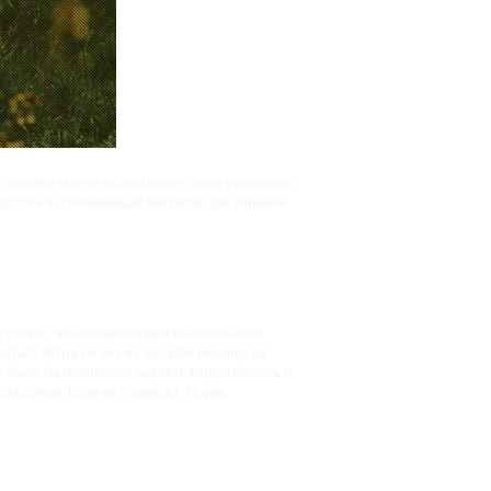
резинка,можно бы на манжет как и рукава)так
 сделать отстегивающий капюшон,при сильном
уровне, за что зацепиться глаз не нашел.
ться ветру, но вот из-за тугой резинке на
о было бы полностью оценить водостойкость и
ристикам. Если не подведет, то уже