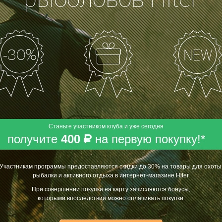
Оплата
наличными при получении или
банковской картой (VISA, MasterCard),
Под
электронными деньгами предоплатой.
авка
наши
Подробнее
о
.
Станьте участником клуба и уже сегодня
получите
400
на первую покупку!*
Р
Участникам программы предоставляются скидки до 30% на товары для охоты
рыбалки и активного отдыха в интернет-магазине Hiter.
При совершении покупки на карту зачисляются бонусы,
которыми впоследствии можно оплачивать покупки.