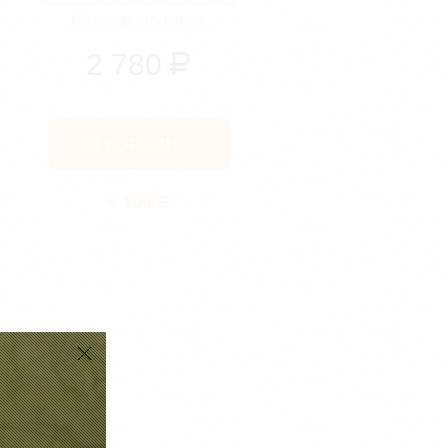
Как определить размер
2 780
Р
+ 100 Б
инке. 5 внешних и 2
тах.