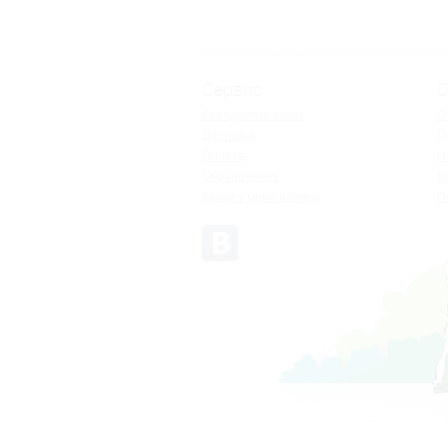
Сервис
О
Как сделать заказ
О
Доставка
П
Оплата
Н
Обозначения
К
Какой у меня размер
П