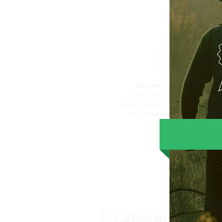
Доставка
по России от 350 Р.
Почтой России, ТК «ПЭК» или
«Автотрейдинг». Самовывоз. Дост
при заказе от 10 000 Р
бесплатн
Подробнее
Отзывы