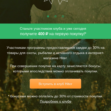
Станьте участником клуба и уже сегодня
получите
400
на первую покупку!*
Р
Участникам программы предоставляются скидки до 30% на
Кепка демисезонная
товары для охоты, рыбалки и активного отдыха в интернет-
440
Р
магазине Hiter.
При совершении покупки на карту зачисляются бонусы,
которыми впоследствии можно оплачивать покупки.
Вступить в клуб Hiter
* бонусами можно оплатить до 30% от стоимости покупки.
Подробнее о клубе