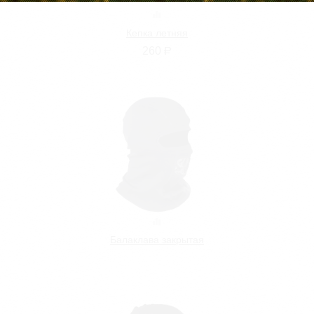
Кепка летняя
260
Р
Балаклава закрытая