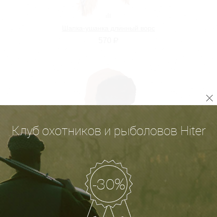
Шапка-ушанка длинный ворс
570
Р
Клуб охотников и рыболовов Hiter
Шапка-ушанка короткий ворс
570
Р