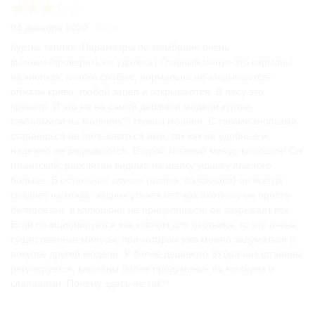
04 декабря 2020
Вася
Куртка теплая. Параметры по мембране очень
высокие(проверить не удалось).Главный минус-это карманы
на кнопках, кнопки слабые, нормально не закрываются-
обжаты криво, любой зацеп и открываются. В лесу это
чревато. И это не на самой дешевой модели куртки-
сэкономили на молниях?! Нужны молнии. С такими кнопками
стараешься не пользоваться ими, так как не удобные и
надежно не закрываются. Второй главный минус-капюшон! Он
гигантский, рассчитан видимо на шапку ушанку или того
больше. В остальных случая (шапка, балаклава) он всегда
спадает на глаза- задних утяжек нет, как охотнику он просто
безполезен, в капюшоне не прицелишься, он закрывает все.
Если позиционируется как костюм для охотника, то это очень
существенные минусы, при которых уже можно задуматься о
покупке другой модели. У более дешевого ЗУбра низ штанины
регулируется, карманы более продуманы- на молниях и
клапанами. Почему здесь не так?!