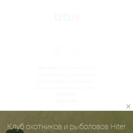
Доставка
по России от 350 Р.
Почтой России, ТК «ПЭК» или
«Автотрейдинг». Самовывоз.
Доставка при заказе от 10 000 Р
бесплатно
.
Подробнее
Клуб охотников и рыболовов Hiter