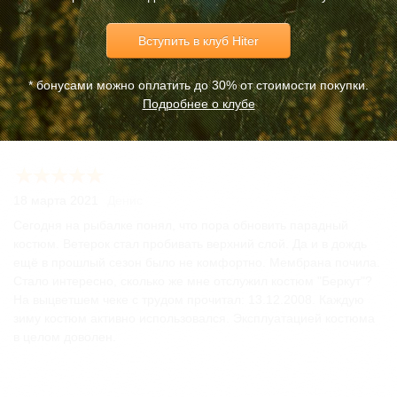
Вступить в клуб Hiter
Костюм «Фиорд»
3 200
Р
* бонусами можно оплатить до 30% от стоимости покупки.
Подробнее о клубе
Отзывы
Оценить товар
18 марта 2021
Денис
Сегодня на рыбалке понял, что пора обновить парадный
костюм. Ветерок стал пробивать верхний слой. Да и в дождь
ещё в прошлый сезон было не комфортно. Мембрана почила.
Стало интересно, сколько же мне отслужил костюм "Беркут"?
На выцветшем чеке с трудом прочитал: 13.12.2008. Каждую
зиму костюм активно использовался. Эксплуатацией костюма
в целом доволен.