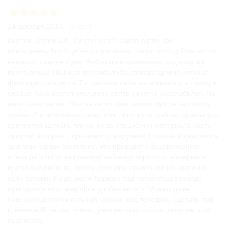
14 декабря 2016
Андрей
Костюм, отличный.-29 стукнуло? надел куртку как
повседневку.Вообще не почувствовал такую погоду.Считал что
немного полегче будет.Небольшие пожелания:подтяжку на
поясе,лучше обычная веревка,либо стопора другие которые
фиксируются крепче.Т.к. резинка сама натягивается,а стопора
слабые,пока застегнулся,пояс опять у куртки расслабился. На
капюшоне так же. Уши на капюшоне, может лучше кнопками
сделать? или поменять местами липучку,т.к. сейчас правое ухо
цепляется за ткань плеча, из-за специфики материала-часть
липучки, которая с крючками, с наружней стороны и цепляется
за плечо куртки постоянно, что приведет к зашаркиванию
плеча да и липучка (крючки) забьется ворсом от материала
куртки.Капюшон,по-моему,немного огромен,но не критично,
если затяжки бы держали.Карман под потронташ в городе
пригодился под смартфон,удобно кстати. Можно даже
наверное дополнительный карман,под телефон, сделать под
клапаном!В целом, очень доволен покупкой,за минусом этих
недочетов.