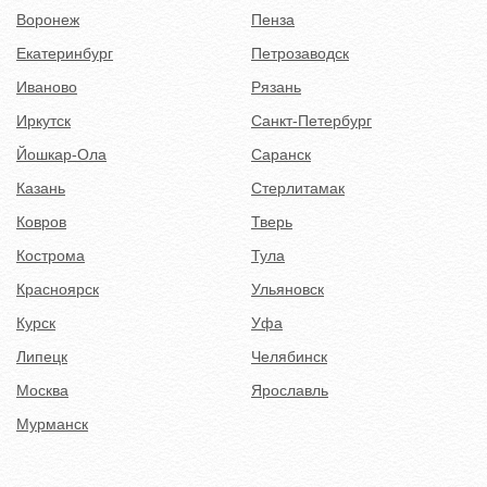
Воронеж
Пенза
Екатеринбург
Петрозаводск
Иваново
Рязань
Иркутск
Санкт-Петербург
Йошкар-Ола
Саранск
Казань
Стерлитамак
Ковров
Тверь
Кострома
Тула
Красноярск
Ульяновск
Курск
Уфа
Липецк
Челябинск
Москва
Ярославль
Мурманск