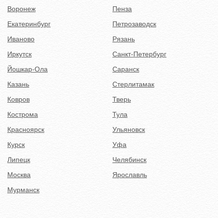
Воронеж
Пенза
Екатеринбург
Петрозаводск
Иваново
Рязань
Иркутск
Санкт-Петербург
Йошкар-Ола
Саранск
Казань
Стерлитамак
Ковров
Тверь
Кострома
Тула
Красноярск
Ульяновск
Курск
Уфа
Липецк
Челябинск
Москва
Ярославль
Мурманск