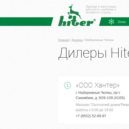
Одежда и аксессуары
для охоты, рыбалки и
активного отдыха.
Зима
Главная
/
Дилеры
/
Набережные Челны
Дилеры Hit
«ООО Хантер»
1
г. Набережные Челны, пр-т
Сююмбике, д. 9/26-109 (41/05)
Магазин "Охотничий домик"Реж
работы с 9.00 до 19.00
+7 (8552) 52-89-97