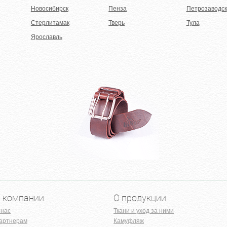
Новосибирск
Пенза
Петрозаводск
Стерлитамак
Тверь
Тула
Ярославль
 компании
О продукции
 нас
Ткани и уход за ними
артнерам
Камуфляж