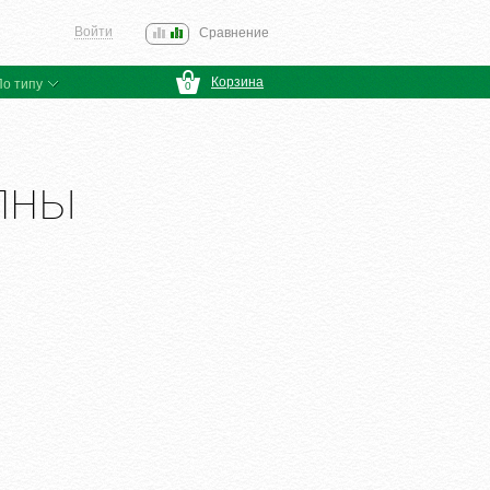
Войти
Сравнение
0
Корзина
По типу
0
лны