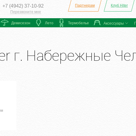
+7 (4942) 37-10-92
Партнерам
Клуб Hiter
Перезвоните мне
Демисезон
Лето
Термобелье
Аксессуары
er г. Набережные Че
им