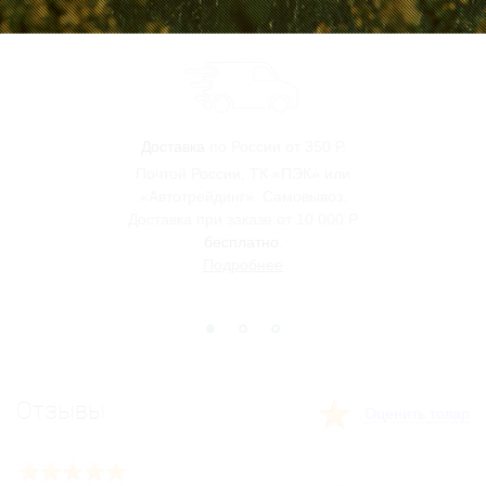
Доставка
по России от 350 Р.
Почтой России, ТК «ПЭК» или
«Автотрейдинг». Самовывоз.
Доставка при заказе от 10 000 Р
бесплатно
.
Подробнее
Отзывы
Оценить товар