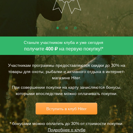
+
Капюшон регулируется
—
Рукава регулируются
—
Резинка на поясе
11/0
Карманы (наруж/внут)
Станьте участником клуба и уже сегодня
Вес 850 гр.
получите
400
на первую покупку!*
Р
Универсальная
куртка-жилет
для активного отдыха на природе
Участникам программы предоставляются скидки до 30% на
с отстегивающимися рукавами. Длинная свободная куртка на
товары для охоты, рыбалки и активного отдыха в интернет-
магазине Hiter.
подкладке из сетки. Центральная молния с ветрозащитной
планкой. Воротник
—
стойка. Капюшон отстегивается и
При совершении покупки на карту зачисляются бонусы,
регулируется по объему. Рукава на манжетах. 10 карманов и 1
которыми впоследствии можно оплачивать покупки.
на спине разных форм и объемов.
Вступить в клуб Hiter
* бонусами можно оплатить до 30% от стоимости покупки.
Подробнее о клубе